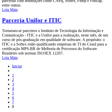
parcerias com instituições como CNPq, Softex, Finep e Funcap,
entre outras.
Leia Mais
Parceria Unifor e ITIC
Tornaram-se parceiros o Instituto de Tecnologia da Informação e
Comunicação - ITIC e a Unifor para a realização, neste mês, de um
curso de pós-graduação em qualidade de software. A propósito: o
ITIC e a Softex estão qualificando empresas de TI do Ceará para a
certificação MPS.BR de Melhoria de Processos do Software
Brasileiro sob normas ISO/IEX 12207.
Leia Mais
Iniciar
1
2
3
4
5
6
7
8