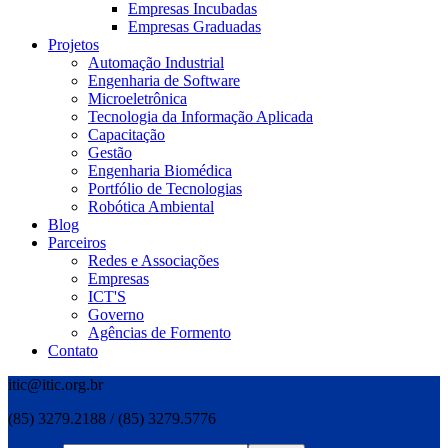
Empresas Incubadas
Empresas Graduadas
Projetos
Automação Industrial
Engenharia de Software
Microeletrônica
Tecnologia da Informação Aplicada
Capacitação
Gestão
Engenharia Biomédica
Portfólio de Tecnologias
Robótica Ambiental
Blog
Parceiros
Redes e Associações
Empresas
ICT'S
Governo
Agências de Formento
Contato
itic@itic.org.br
(85) 3279.2188 / (85) 3279.5776