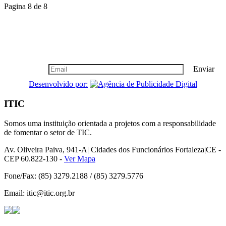
Pagina 8 de 8
Boletim Informativo
Seja nosso cliente vip, cadastre-se!
Enviar
Desenvolvido por:
ITIC
Somos uma instituição orientada a projetos com a responsabilidade
de fomentar o setor de TIC.
Av. Oliveira Paiva, 941-A| Cidades dos Funcionários Fortaleza|CE -
CEP 60.822-130 -
Ver Mapa
Fone/Fax: (85) 3279.2188 / (85) 3279.5776
Email: itic@itic.org.br