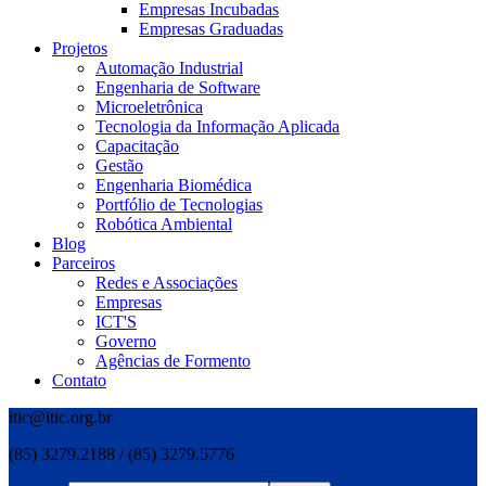
Empresas Incubadas
Empresas Graduadas
Projetos
Automação Industrial
Engenharia de Software
Microeletrônica
Tecnologia da Informação Aplicada
Capacitação
Gestão
Engenharia Biomédica
Portfólio de Tecnologias
Robótica Ambiental
Blog
Parceiros
Redes e Associações
Empresas
ICT'S
Governo
Agências de Formento
Contato
itic@itic.org.br
(85) 3279.2188 / (85) 3279.5776