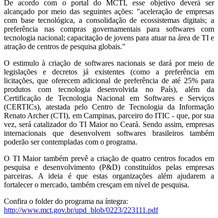
De acordo com o portal do MCTI, esse objetivo deverá ser
alcançado por meio das seguintes ações: "aceleração de empresas
com base tecnológica, a consolidação de ecossistemas digitais; a
preferência nas compras governamentais para softwares com
tecnologia nacional; capacitação de jovens para atuar na área de TI e
atração de centros de pesquisa globais."
O estimulo à criação de softwares nacionais se dará por meio de
legislações e decretos já existentes (como a preferência em
licitações, que oferecem adicional de preferência de até 25% para
produtos com tecnologia desenvolvida no País), além da
Certificação de Tecnologia Nacional em Softwares e Serviços
(CERTICs), atestada pelo Centro de Tecnologia da Informação
Renato Archer (CTI), em Campinas, parceiro do ITIC - que, por sua
vez, será catalizador do TI Maior no Ceará. Sendo assim, empresas
internacionais que desenvolvem softwares brasileiros também
poderão ser contempladas com o programa.
O TI Maior também prevê a criação de quatro centros focados em
pesquisa e desenvolvimento (P&D) constituídos pelas empresas
parceiras. A ideia é que estas organizações além ajudarem a
fortalecer o mercado, também cresçam em nível de pesquisa.
Confira o folder do programa na íntegra:
http://www.mct.gov.br/upd_blob/0223/223111.pdf