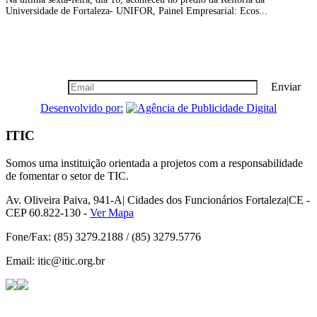
Universidade de Fortaleza- UNIFOR, Painel Empresarial: Ecos...
Boletim Informativo
Seja nosso cliente vip, cadastre-se!
Enviar
Desenvolvido por:
ITIC
Somos uma instituição orientada a projetos com a responsabilidade
de fomentar o setor de TIC.
Av. Oliveira Paiva, 941-A| Cidades dos Funcionários Fortaleza|CE -
CEP 60.822-130 -
Ver Mapa
Fone/Fax: (85) 3279.2188 / (85) 3279.5776
Email: itic@itic.org.br