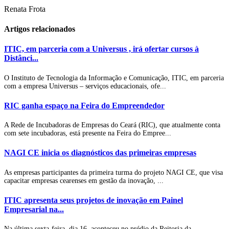
Renata Frota
Artigos relacionados
ITIC, em parceria com a Universus , irá ofertar cursos à
Distânci...
O Instituto de Tecnologia da Informação e Comunicação, ITIC, em parceria
com a empresa Universus – serviços educacionais, ofe...
RIC ganha espaço na Feira do Empreendedor
A Rede de Incubadoras de Empresas do Ceará (RIC), que atualmente conta
com sete incubadoras, está presente na Feira do Empree...
NAGI CE inicia os diagnósticos das primeiras empresas
As empresas participantes da primeira turma do projeto NAGI CE, que visa
capacitar empresas cearenses em gestão da inovação, ...
ITIC apresenta seus projetos de inovação em Painel
Empresarial na...
Na última sexta-feira, dia 16, aconteceu no prédio da Reitoria da