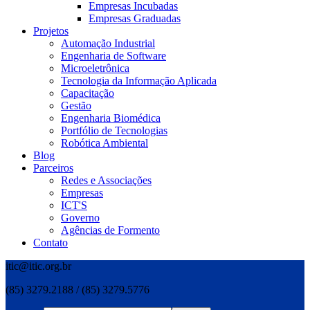
Empresas Incubadas
Empresas Graduadas
Projetos
Automação Industrial
Engenharia de Software
Microeletrônica
Tecnologia da Informação Aplicada
Capacitação
Gestão
Engenharia Biomédica
Portfólio de Tecnologias
Robótica Ambiental
Blog
Parceiros
Redes e Associações
Empresas
ICT'S
Governo
Agências de Formento
Contato
itic@itic.org.br
(85) 3279.2188 / (85) 3279.5776