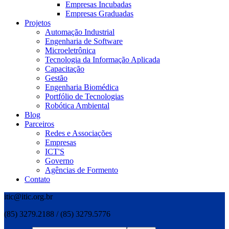
Empresas Incubadas
Empresas Graduadas
Projetos
Automação Industrial
Engenharia de Software
Microeletrônica
Tecnologia da Informação Aplicada
Capacitação
Gestão
Engenharia Biomédica
Portfólio de Tecnologias
Robótica Ambiental
Blog
Parceiros
Redes e Associações
Empresas
ICT'S
Governo
Agências de Formento
Contato
itic@itic.org.br
(85) 3279.2188 / (85) 3279.5776