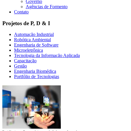
Governo
Agências de Formento
Contato
Projetos de P, D & I
Automação Industrial
Robótica Ambiental
Engenharia de Software
Microeletrônica
Tecnologia da Informação Aplicada
Capacitação
Gestão
Engenharia Biomédica
Portfólio de Tecnologias