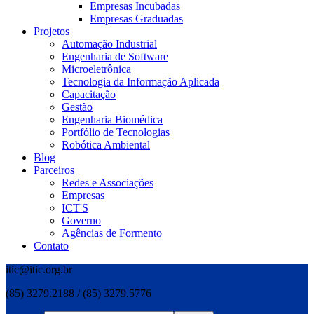
Empresas Incubadas
Empresas Graduadas
Projetos
Automação Industrial
Engenharia de Software
Microeletrônica
Tecnologia da Informação Aplicada
Capacitação
Gestão
Engenharia Biomédica
Portfólio de Tecnologias
Robótica Ambiental
Blog
Parceiros
Redes e Associações
Empresas
ICT'S
Governo
Agências de Formento
Contato
itic@itic.org.br
(85) 3279.2188 / (85) 3279.5776