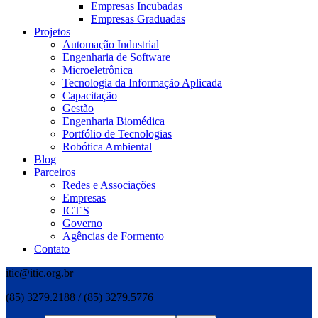
Empresas Incubadas
Empresas Graduadas
Projetos
Automação Industrial
Engenharia de Software
Microeletrônica
Tecnologia da Informação Aplicada
Capacitação
Gestão
Engenharia Biomédica
Portfólio de Tecnologias
Robótica Ambiental
Blog
Parceiros
Redes e Associações
Empresas
ICT'S
Governo
Agências de Formento
Contato
itic@itic.org.br
(85) 3279.2188 / (85) 3279.5776