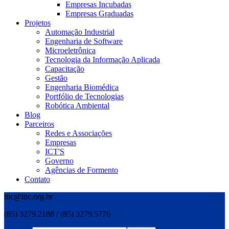
Empresas Incubadas
Empresas Graduadas
Projetos
Automação Industrial
Engenharia de Software
Microeletrônica
Tecnologia da Informação Aplicada
Capacitação
Gestão
Engenharia Biomédica
Portfólio de Tecnologias
Robótica Ambiental
Blog
Parceiros
Redes e Associações
Empresas
ICT'S
Governo
Agências de Formento
Contato
itic@itic.org.br
(85) 3279.2188 / (85) 3279.5776