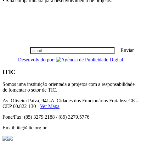
• Sala compartilhada para desenvolvimento de projetos.
Boletim Informativo
Seja nosso cliente vip, cadastre-se!
Enviar
Desenvolvido por:
ITIC
Somos uma instituição orientada a projetos com a responsabilidade
de fomentar o setor de TIC.
Av. Oliveira Paiva, 941-A| Cidades dos Funcionários Fortaleza|CE -
CEP 60.822-130 -
Ver Mapa
Fone/Fax: (85) 3279.2188 / (85) 3279.5776
Email: itic@itic.org.br