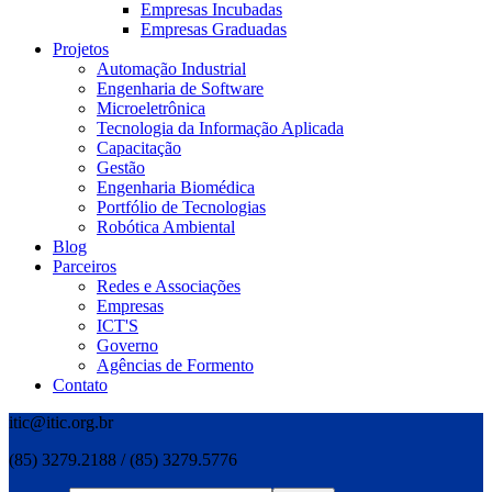
Empresas Incubadas
Empresas Graduadas
Projetos
Automação Industrial
Engenharia de Software
Microeletrônica
Tecnologia da Informação Aplicada
Capacitação
Gestão
Engenharia Biomédica
Portfólio de Tecnologias
Robótica Ambiental
Blog
Parceiros
Redes e Associações
Empresas
ICT'S
Governo
Agências de Formento
Contato
itic@itic.org.br
(85) 3279.2188 / (85) 3279.5776