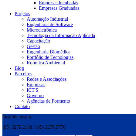
Empresas Incubadas
Empresas Graduadas
Projetos
Automação Industrial
Engenharia de Software
Microeletrônica
Tecnologia da Informação Aplicada
Capacitação
Gestão
Engenharia Biomédica
Portfólio de Tecnologias
Robótica Ambiental
Blog
Parceiros
Redes e Associações
Empresas
ICT'S
Governo
Agências de Formento
Contato
itic@itic.org.br
(85) 3279.2188 / (85) 3279.5776