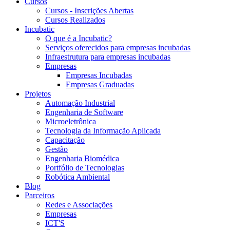
Cursos
Cursos - Inscrições Abertas
Cursos Realizados
Incubatic
O que é a Incubatic?
Serviços oferecidos para empresas incubadas
Infraestrutura para empresas incubadas
Empresas
Empresas Incubadas
Empresas Graduadas
Projetos
Automação Industrial
Engenharia de Software
Microeletrônica
Tecnologia da Informação Aplicada
Capacitação
Gestão
Engenharia Biomédica
Portfólio de Tecnologias
Robótica Ambiental
Blog
Parceiros
Redes e Associações
Empresas
ICT'S