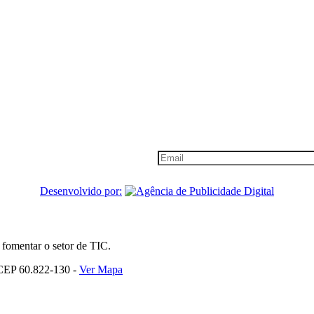
im Informativo
 cliente vip, cadastre-se!
Desenvolvido por:
 fomentar o setor de TIC.
 CEP 60.822-130 -
Ver Mapa