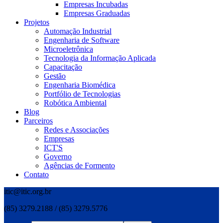
Empresas Incubadas
Empresas Graduadas
Projetos
Automação Industrial
Engenharia de Software
Microeletrônica
Tecnologia da Informação Aplicada
Capacitação
Gestão
Engenharia Biomédica
Portfólio de Tecnologias
Robótica Ambiental
Blog
Parceiros
Redes e Associações
Empresas
ICT'S
Governo
Agências de Formento
Contato
itic@itic.org.br
(85) 3279.2188 / (85) 3279.5776