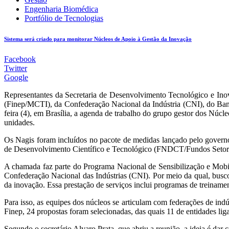
Engenharia Biomédica
Portfólio de Tecnologias
Sistema será criado para monitorar Núcleos de Apoio à Gestão da Inovação
Facebook
Twitter
Google
Representantes da Secretaria de Desenvolvimento Tecnológico e Inov
(Finep/MCTI), da Confederação Nacional da Indústria (CNI), do B
feira (4), em Brasília, a agenda de trabalho do grupo gestor dos Núc
unidades.
Os Nagis foram incluídos no pacote de medidas lançado pelo governo
de Desenvolvimento Científico e Tecnológico (FNDCT/Fundos Setoriais
A chamada faz parte do Programa Nacional de Sensibilização e Mobi
Confederação Nacional das Indústrias (CNI). Por meio da qual, busco
da inovação. Essa prestação de serviços inclui programas de treinamen
Para isso, as equipes dos núcleos se articulam com federações de ind
Finep, 24 propostas foram selecionadas, das quais 11 de entidades lig
Segundo o secretário Alvaro Prata, que abriu a reunião, a ideia é dar 