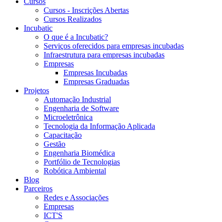
Cursos
Cursos - Inscrições Abertas
Cursos Realizados
Incubatic
O que é a Incubatic?
Serviços oferecidos para empresas incubadas
Infraestrutura para empresas incubadas
Empresas
Empresas Incubadas
Empresas Graduadas
Projetos
Automação Industrial
Engenharia de Software
Microeletrônica
Tecnologia da Informação Aplicada
Capacitação
Gestão
Engenharia Biomédica
Portfólio de Tecnologias
Robótica Ambiental
Blog
Parceiros
Redes e Associações
Empresas
ICT'S