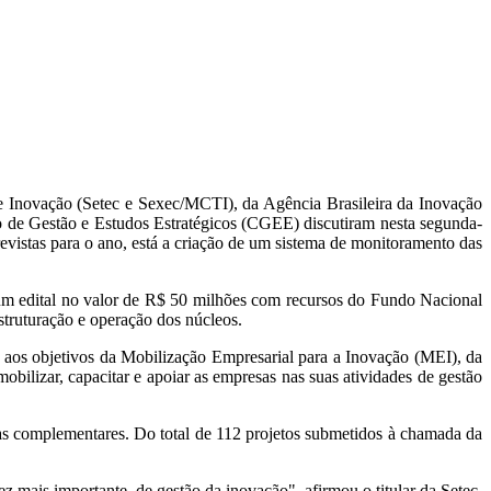
 e Inovação (Setec e Sexec/MCTI), da Agência Brasileira da Inovação
e Gestão e Estudos Estratégicos (CGEE) discutiram nesta segunda-
evistas para o ano, está a criação de um sistema de monitoramento das
 um edital no valor de R$ 50 milhões com recursos do Fundo Nacional
truturação e operação dos núcleos.
aos objetivos da Mobilização Empresarial para a Inovação (MEI), da
ilizar, capacitar e apoiar as empresas nas suas atividades de gestão
reas complementares. Do total de 112 projetos submetidos à chamada da
ez mais importante, de gestão da inovação", afirmou o titular da Setec.