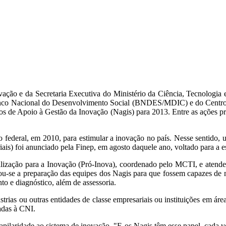
ação e da Secretaria Executiva do Ministério da Ciência, Tecnologia
anco Nacional do Desenvolvimento Social (BNDES/MDIC) e do Centro d
leos de Apoio à Gestão da Inovação (Nagis) para 2013. Entre as ações pr
 federal, em 2010, para estimular a inovação no país. Nesse sentido,
) foi anunciado pela Finep, em agosto daquele ano, voltado para a es
lização para a Inovação (Pró-Inova), coordenado pelo MCTI, e atende 
u-se a preparação das equipes dos Nagis para que fossem capazes de mob
to e diagnóstico, além de assessoria.
ústrias ou outras entidades de classe empresariais ou instituições em á
adas à CNI.
capilaridade ao sistema de inovação. "E os Nagis têm esse papel, cada v