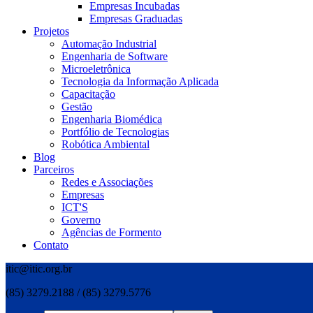
Empresas Incubadas
Empresas Graduadas
Projetos
Automação Industrial
Engenharia de Software
Microeletrônica
Tecnologia da Informação Aplicada
Capacitação
Gestão
Engenharia Biomédica
Portfólio de Tecnologias
Robótica Ambiental
Blog
Parceiros
Redes e Associações
Empresas
ICT'S
Governo
Agências de Formento
Contato
itic@itic.org.br
(85) 3279.2188 / (85) 3279.5776